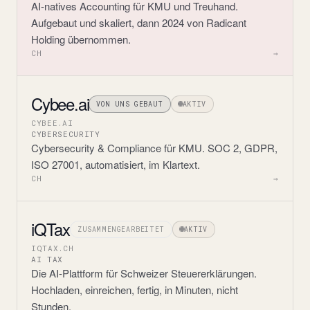
AI-natives Accounting für KMU und Treuhand.
Aufgebaut und skaliert, dann 2024 von Radicant
Holding übernommen.
CH
→
Cybee.ai
VON UNS GEBAUT
AKTIV
CYBEE.AI
CYBERSECURITY
Cybersecurity & Compliance für KMU. SOC 2, GDPR,
ISO 27001, automatisiert, im Klartext.
CH
→
iQTax
ZUSAMMENGEARBEITET
AKTIV
IQTAX.CH
AI TAX
Die AI-Plattform für Schweizer Steuererklärungen.
Hochladen, einreichen, fertig, in Minuten, nicht
Stunden.