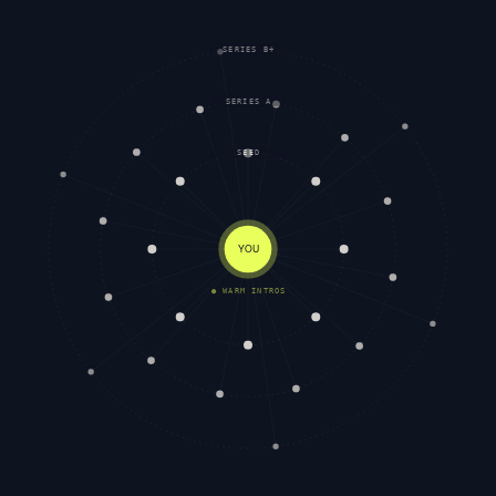
SERIES B+
SERIES A
SEED
YOU
● WARM INTROS