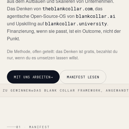
aus dem Aufbauen und Skalieren von Unternehmen.
Das Denken von
, das
theblankcollar.com
agentische Open-Source-OS von
blankcollar.ai
und Upskilling auf
.
blankcollar.university
Finanzierung, wenn sie passt, ist ein Outcome, nicht der
Punkt.
Die Methode, offen geteilt: das Denken ist gratis, bezahlst du
nur, wenn du es umsetzen lassen willst.
MIT UNS ARBEITEN
→
MANIFEST LESEN
INNEN
●
DAS BLANK COLLAR FRAMEWORK, ANGEWANDT
●
OPERAT
01 · MANIFEST