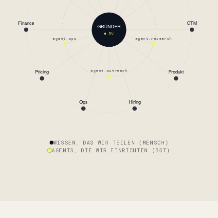
Finance
GTM
GRÜNDER
● DU
agent.ops
agent.research
Pricing
Produkt
agent.outreach
Ops
Hiring
WISSEN, DAS WIR TEILEN (MENSCH)
AGENTS, DIE WIR EINRICHTEN (BOT)