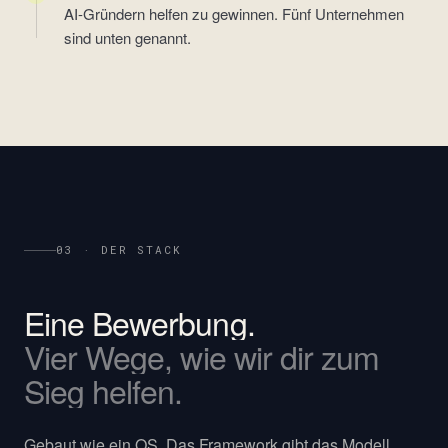
AI-Gründern helfen zu gewinnen. Fünf Unternehmen
sind unten genannt.
03 · DER STACK
Eine
Bewerbung.
Vier
Wege,
wie
wir
dir
zum
Sieg
helfen.
Gebaut wie ein OS. Das Framework gibt das Modell.